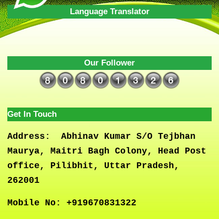
Language Translator
Our Follower
Get In Touch
Address:
Abhinav Kumar S/O Tejbhan
Maurya, Maitri Bagh Colony, Head Post
office, Pilibhit, Uttar Pradesh,
262001
Mobile No:
+919670831322